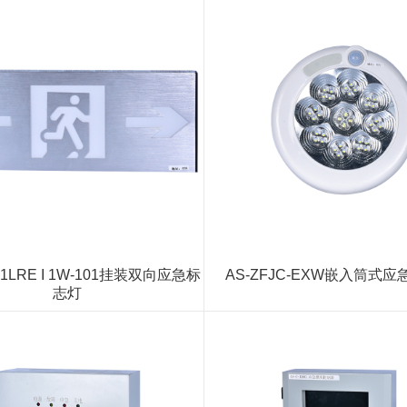
C-1LRE I 1W-101挂装双向应急标
AS-ZFJC-EXW嵌入筒式
志灯